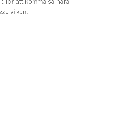
llt för att komma så nära
zza vi kan.