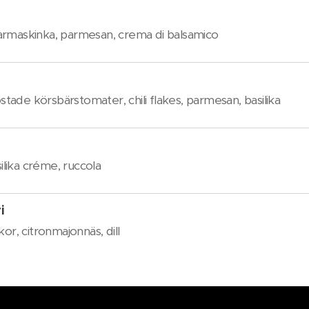
armaskinka, parmesan, crema di balsamico
ostade körsbärstomater, chili flakes, parmesan, basilika
silika créme, ruccola
i
or, citronmajonnäs, dill