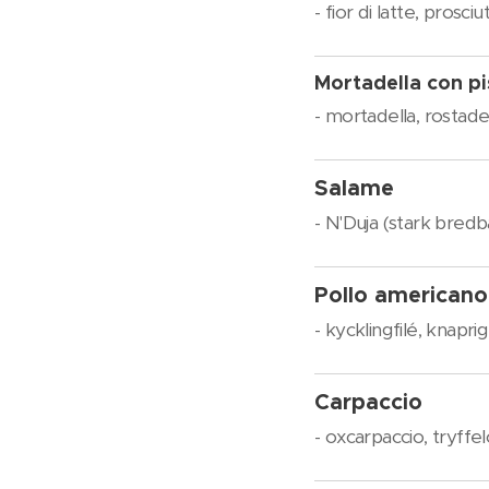
- fior di latte, pros
Mortadella con pi
- mortadella, rostad
Salame
- N'Duja (stark bredbar
Pollo americano
- kycklingfilé, knapri
Carpaccio
- oxcarpaccio, tryffel