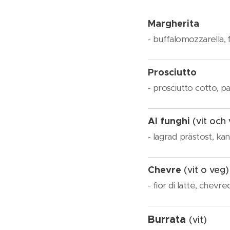
Margherita
- buffalomozzarella, fä
Prosciutto
- prosciutto cotto, pa
Al funghi
(vit och
- lagrad prästost, kan
Chevre
(vit o veg)
- fior di latte, chevr
Burrata
(vit)