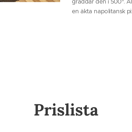
gräddar den i 500°. A
en äkta napolitansk pi
Prislista