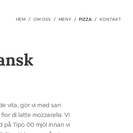
HEM
OM OSS
MENY
PIZZA
KONTAKT
ansk
de vita, gör vi med san
or di latte mozzarella. Vi
d på Tipo 00 mjöl innan vi