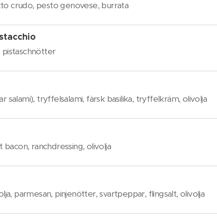
ciutto crudo, pesto genovese, burrata
stacchio
e pistaschnötter
 salami), tryffelsalami, färsk basilika, tryffelkräm, olivolja
gt bacon, ranchdressing, olivolja
olja, parmesan, pinjenötter, svartpeppar, flingsalt, olivolja