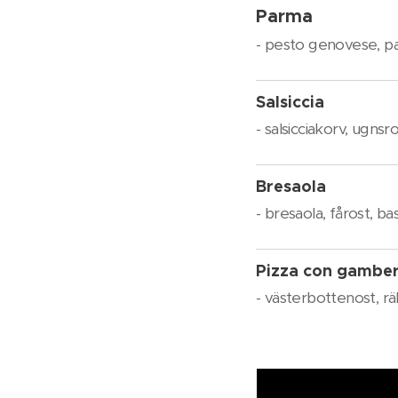
Parma
- pesto genovese, p
Salsiccia
- salsicciakorv, ugnsr
Bresaola
- bresaola, fårost, ba
Pizza con gamber
- västerbottenost, räk